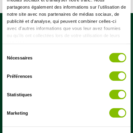
partageons également des informations sur l'utilisation de
notre site avec nos partenaires de médias sociaux, de
publicité et d'analyse, qui peuvent combiner celles-ci
avec d'autres informations que vous leur avez fournies
ou qu'ils ont collectées lors de votre utilisation de leurs
services.
Sélection
Nécessaires
du
consentement
Préférences
Statistiques
Vals est une PME ardéchoise familiale qui bénéficie d’une
notoriété qui dépasse largement les frontières de l’Ardèche.
Avec une histoire de plus de 400 ans, elle est l’une des eaux
Marketing
minérales régionales les plus emblématiques.
© copyright 2018-2023 – Société des Eaux Minérales de Vals – Tous droits