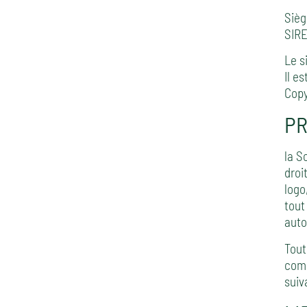
Sièg
SIRE
Le s
Il e
Copy
PR
la S
droi
logo
tout
auto
Tout
comm
suiv