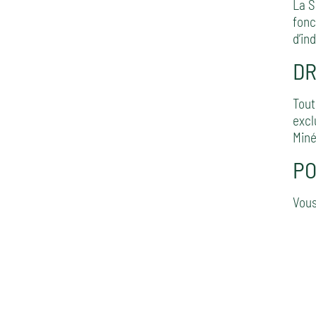
La S
fonc
d’ind
DR
Tout
excl
Miné
PO
Vous