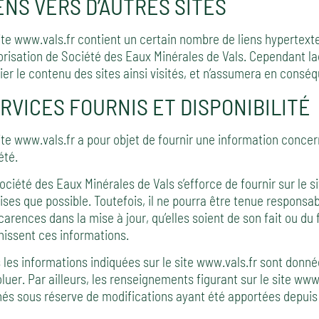
ENS VERS D’AUTRES SITES
ite www.vals.fr contient un certain nombre de liens hypertexte
torisation de Société des Eaux Minérales de Vals. Cependant ladi
fier le contenu des sites ainsi visités, et n’assumera en consé
RVICES FOURNIS ET DISPONIBILITÉ
ite www.vals.fr a pour objet de fournir une information concer
été.
ociété des Eaux Minérales de Vals s’efforce de fournir sur le s
ises que possible. Toutefois, il ne pourra être tenue responsa
carences dans la mise à jour, qu’elles soient de son fait ou du f
nissent ces informations.
 les informations indiquées sur le site www.vals.fr sont données
oluer. Par ailleurs, les renseignements figurant sur le site www.
és sous réserve de modifications ayant été apportées depuis 