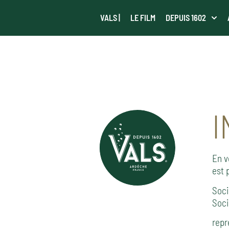
VALS |
LE FILM
DEPUIS 1602
I
En v
est 
Soci
Soci
repr