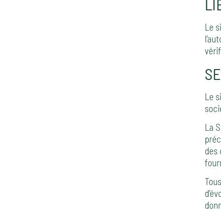
LI
Le s
l’au
véri
SE
Le s
soci
La S
préc
des 
four
Tous
d’év
donn