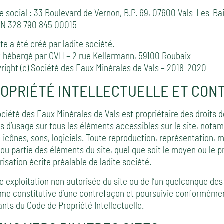
e social : 33 Boulevard de Vernon, B.P. 69, 07600 Vals-Les-Ba
N 328 790 845 00015
ite a été créé par ladite société.
st hébergé par OVH – 2 rue Kellermann, 59100 Roubaix
right (c) Société des Eaux Minérales de Vals – 2018-2020
OPRIÉTÉ INTELLECTUELLE ET CON
ociété des Eaux Minérales de Vals est propriétaire des droits de
ts d’usage sur tous les éléments accessibles sur le site, not
, icônes, sons, logiciels. Toute reproduction, représentation, 
 ou partie des éléments du site, quel que soit le moyen ou le pr
risation écrite préalable de ladite société.
e exploitation non autorisée du site ou de l’un quelconque des
e constitutive d’une contrefaçon et poursuivie conformément 
ants du Code de Propriété Intellectuelle.