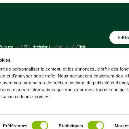
EN
Vals est une PME ardéchoise familiale qui bénéficie
d’une notoriété qui dépasse largement les frontières
Société de
de l’Ardèche. Avec une histoire de plus de 400 ans, elle
33 bouleva
okies.
est l’une des eaux minérales régionales les plus
07600 Vals
emblématiques.
t de personnaliser le contenu et les annonces, d'offrir des fonct
ux et d'analyser notre trafic. Nous partageons également des in
Gesti
© copyright 2018-2023 – Société des Eaux Minérales de Vals – Tous
site avec nos partenaires de médias sociaux, de publicité et d'anal
Polit
droits réservés – Vals et le logo Vals sont des marques déposées –
Menti
 avec d'autres informations que vous leur avez fournies ou qu'il
Mentions légaleset politique de protection des données
Nos j
lisation de leurs services.
Quali
envir
Préférences
Statistiques
Market