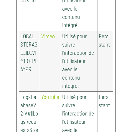
COX_ID
l'utilisateur
avec le
contenu
intégré.
LOCAL_
Vimeo
Utilisé pour
Persi
STORAG
suivre
stant
E_ID_VI
l'interaction de
MEO_PL
l'utilisateur
AYER
avec le
contenu
intégré.
LogsDat
YouTube
Utilisé pour
Persi
abaseV
suivre
stant
2:V#||Lo
l'interaction de
gsRequ
l'utilisateur
estsStor
avec le