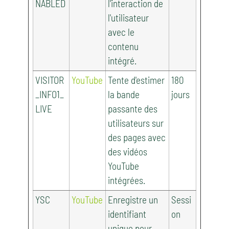
NABLED
l'interaction de
l'utilisateur
avec le
contenu
intégré.
VISITOR
YouTube
Tente d'estimer
180
_INFO1_
la bande
jours
LIVE
passante des
utilisateurs sur
des pages avec
des vidéos
YouTube
intégrées.
YSC
YouTube
Enregistre un
Sessi
identifiant
on
unique pour