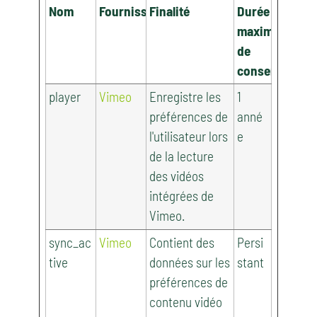
Nom
Fournisseur
Finalité
Durée
maximale
de
conservation
player
Vimeo
Enregistre les
1
préférences de
anné
l'utilisateur lors
e
de la lecture
des vidéos
intégrées de
Vimeo.
sync_ac
Vimeo
Contient des
Persi
tive
données sur les
stant
préférences de
contenu vidéo