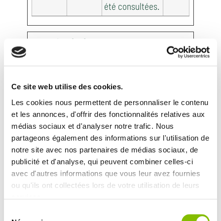
été consultées.
Marketing (23)
Les cookies marketing sont utilisés pour
effectuer le suivi des visiteurs au travers
des sites web. Le but est d'afficher des
Ce site web utilise des cookies.
publicités qui sont pertinentes et
Les cookies nous permettent de personnaliser le contenu
intéressantes pour l'utilisateur individuel et
et les annonces, d'offrir des fonctionnalités relatives aux
donc plus précieuses pour les éditeurs et
médias sociaux et d'analyser notre trafic. Nous
annonceurs tiers.
partageons également des informations sur l'utilisation de
notre site avec nos partenaires de médias sociaux, de
Nom
Fournisseur
Finalité
Durée
publicité et d'analyse, qui peuvent combiner celles-ci
maximale
avec d'autres informations que vous leur avez fournies
de
ou qu'ils ont collectées lors de votre utilisation de leurs
conservation
services.
Sélection
__Secur
YouTube
Utilisé pour
180