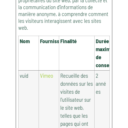
propriétaires du site web, par la collecte et
la communication d'informations de
manière anonyme, à comprendre comment
les visiteurs interagissent avec les sites
web.
Nom
Fournisseur
Finalité
Durée
maximale
de
conservation
vuid
Vimeo
Recueille des
2
données sur les
anné
visites de
es
l'utilisateur sur
le site web,
telles que les
pages qui ont