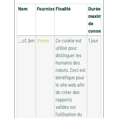
Nom
Fournisseur
Finalité
Durée
maximale
de
conservation
__cf_bm
Vimeo
Ce cookie est
1 jour
utilisé pour
distinguer les
humains des
robots. Ceci est
bénéfique pour
le site web afin
de créer des
rapports
valides sur
l'utilisation du