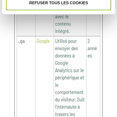
l'interaction de
REFUSER TOUS LES COOKIES
l'utilisateur
avec le
contenu
intégré.
_ga
Google
Utilisé pour
2
envoyer des
anné
données à
es
Google
Analytics sur le
périphérique et
le
comportement
du visiteur. Suit
l'internaute à
travers les