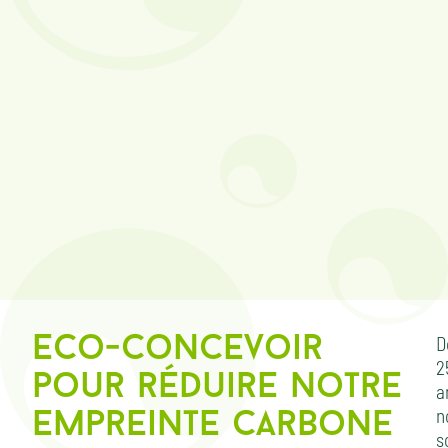
D
eco-concevoir
2
pour réduire notre
a
n
empreinte carbone
s