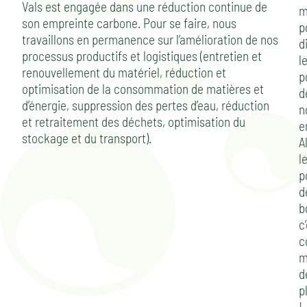
Vals est engagée dans une réduction continue de
m
son empreinte carbone. Pour se faire, nous
p
travaillons en permanence sur l’amélioration de nos
d
processus productifs et logistiques (entretien et
l
renouvellement du matériel, réduction et
p
optimisation de la consommation de matières et
d
d’énergie, suppression des pertes d’eau, réduction
n
et retraitement des déchets, optimisation du
e
stockage et du transport).
A
l
p
d
b
c
c
m
d
p
!