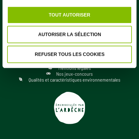
ENVOYEZ UN MESSAGE
TOUT AUTORISER
Société des Eaux Minérales de Vals
33 boulevard de Vernon
AUTORISER LA SÉLECTION
07600 Vals-les-Bains (France)
REFUSER TOUS LES COOKIES
Gestion des cookies
Politique de confidentialité
Mentions légales
Nos jeux-concours
Qualités et caractéristiques environnementales