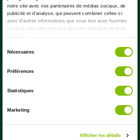
notre site avec nos partenaires de médias sociaux, de
publicité et d'analyse, qui peuvent combiner celles-ci
avec d'autres informations que vous leur avez fournies
ou qu'ils ont collectées lors de votre utilisation de leurs
services.
Sélection
Nécessaires
du
consentement
Préférences
Vals est une PME ardéchoise familiale qui bénéficie d’une
Statistiques
notoriété qui dépasse largement les frontières de l’Ardèche.
Avec une histoire de plus de 400 ans, elle est l’une des eaux
minérales régionales les plus emblématiques.
Marketing
© copyright 2018-2023 – Société des Eaux Minérales de Vals – Tous droits
réservés – Vals et le logo Vals sont des marques déposées – Mentions
légaleset politique de protection des données
Afficher les détails