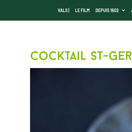
VALS |
LE FILM
DEPUIS 1602
ÉTIQUETTE :
cocktail st~ger