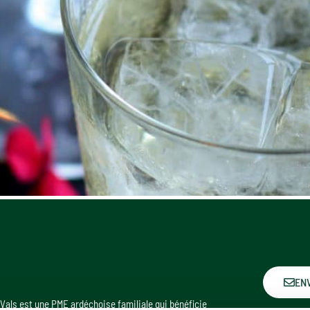
EN
Vals est une PME ardéchoise familiale qui bénéficie