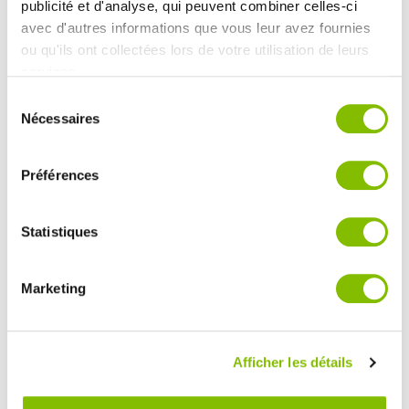
publicité et d'analyse, qui peuvent combiner celles-ci
avec d'autres informations que vous leur avez fournies
ou qu'ils ont collectées lors de votre utilisation de leurs
services.
L'événement
Sélection
Nécessaires
du
consentement
Préférences
Date de l'événement
Statistiques
dd-mm-yyyy
Marketing
Nombre de participants
Afficher les détails
Attention le nombre de participants indiqués nous
servira dans la détermination du nombre de
bouteilles attribuées. Il doit être le plus réaliste